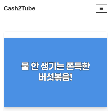
Cash2Tube
콘
텐
츠
로
건
너
뛰
기