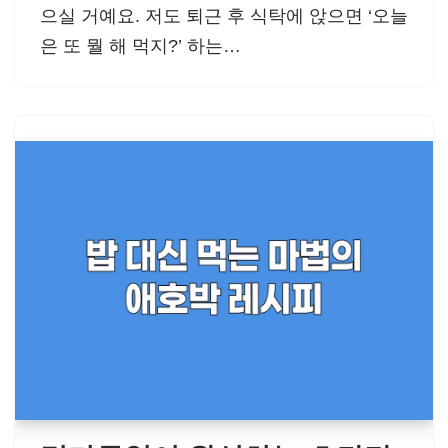
으실 거예요. 저도 퇴근 후 식탁에 앉으면 ‘오늘
은 또 뭘 해 먹지?’ 하는…