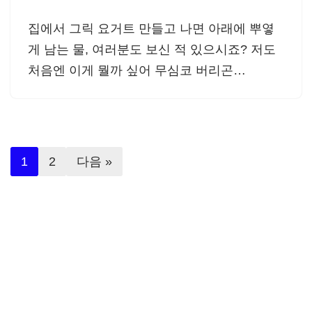
집에서 그릭 요거트 만들고 나면 아래에 뿌옇
게 남는 물, 여러분도 보신 적 있으시죠? 저도
처음엔 이게 뭘까 싶어 무심코 버리곤…
1
2
다음 »
© 2023 Cash2Tube의 모든 콘텐츠(기사·사진)는 저
작권법의 보호를 받은 바, 무단 전재, 복사, 배포 등을
금합니다.
이를 어길 시 법적 제재를 받을 수 있습니다.