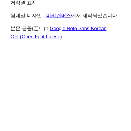
저작권 표시
썸네일 디자인 :
미리캔버스
에서 제작되었습니다.
본문 글꼴(폰트) :
Google Noto Sans Korean
–
OFL(Open Font Licese)
이전
다음
엑셀 시트 자료를 블로그
다음 daum 검색 엔진 등
에 넣는 쉬운 방법
록 방법