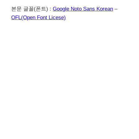
본문 글꼴(폰트) :
Google Noto Sans Korean
–
OFL(Open Font Licese)
이전
다음
미넴스킨 카카오톡 네이
구글 검색 상위 노출 방
버 카페 밴드 공유 버튼
법 검색 엔진 최적화
추가 3단계
SEO