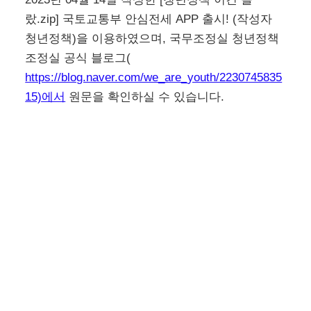
랐.zip] 국토교통부 안심전세 APP 출시! (작성자
청년정책)을 이용하였으며, 국무조정실 청년정책
조정실 공식 블로그(
https://blog.naver.com/we_are_youth/2230745835
15)에서
원문을 확인하실 수 있습니다.
이전
다음
대한민국 축산대전 5월
유류세 인하조치 4개월
17일까지 한우 한돈 등
연장 23년 8월까지 인하
최대 50 할인
효과