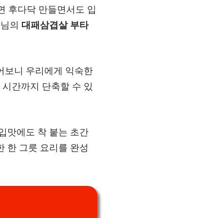
이면 후다닥 만들면서도 입
프님의
대패삼겹살 부타
들어보니 우리에게 익숙한
 시간까지 단축할 수 있
입맛에도 착 붙는 초간
 한 그릇 요리를 완성
기