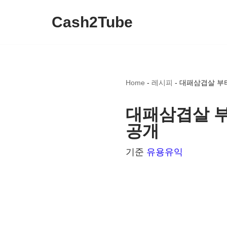
Cash2Tube
콘
텐
츠
로
Home
-
레시피
-
대패삼겹살 부타
건
너
대패삼겹살 부타
뛰
공개
기
기준
유용유익