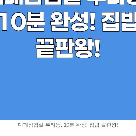
대패삼겹살 부타동, 10분 완성! 집밥 끝판왕!