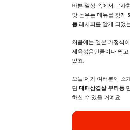
바쁜 일상 속에서 근사한
맛 돋우는 메뉴를 찾게
동
레시피를 알게 되었는
처음에는 일본 가정식이
제육볶음만큼이나 쉽고 
었죠.
오늘 제가 여러분께 소
단
대패삼겹살 부타동
만
하실 수 있을 거예요.