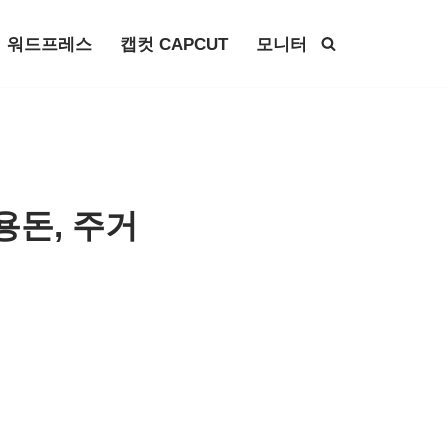
워드프레스
캡컷 CAPCUT
모니터
용돈, 주거