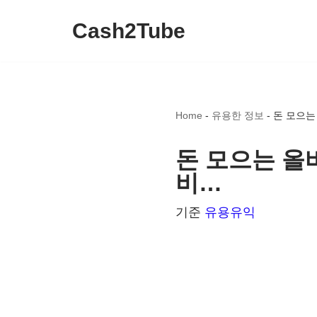
Cash2Tube
콘
텐
츠
로
Home
-
유용한 정보
-
돈 모으는
건
너
돈 모으는 올바
뛰
비…
기
기준
유용유익