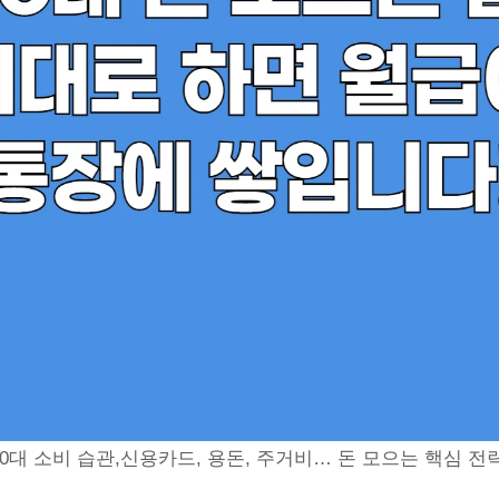
30대 소비 습관,신용카드, 용돈, 주거비… 돈 모으는 핵심 전략