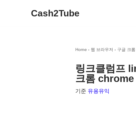
Cash2Tube
콘
텐
츠
로
Home
-
웹 브라우저
-
구글 크롬
건
너
링크클럼프 li
뛰
크롬 chrom
기
기준
유용유익