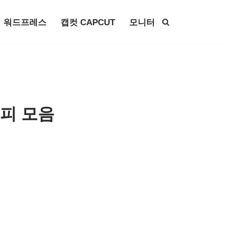
워드프레스
캡컷 CAPCUT
모니터
시피 모음