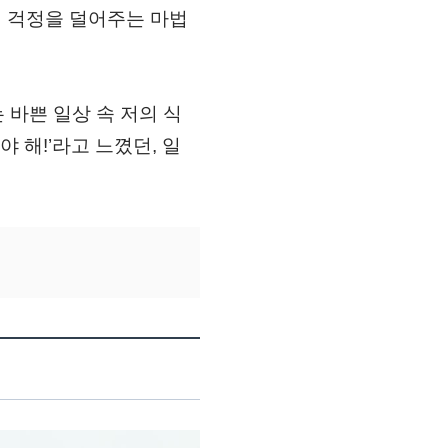
런 걱정을 덜어주는 마법
는 바쁜 일상 속 저의 식
 해!’라고 느꼈던, 일