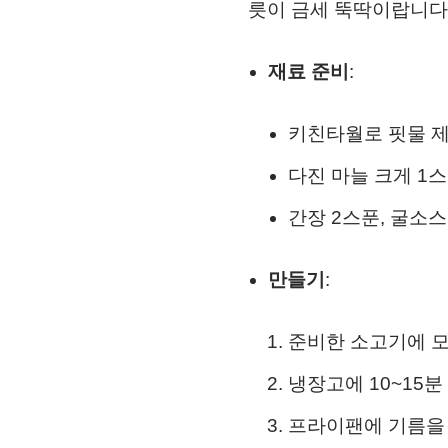
릇이 금세 뚝딱이랍니다
재료 준비
:
키친타월로 핏물 
다진 마늘 크게 1스
간장 2스푼, 굴소스
만들기
:
준비한 소고기에 모
냉장고에 10~15분
프라이팬에 기름을 