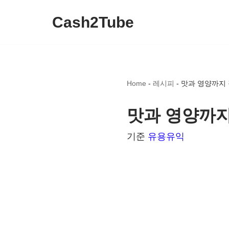
Cash2Tube
콘
텐
츠
로
Home
-
레시피
-
맛과 영양까지 
건
너
맛과 영양까지
뛰
기준
유용유익
기