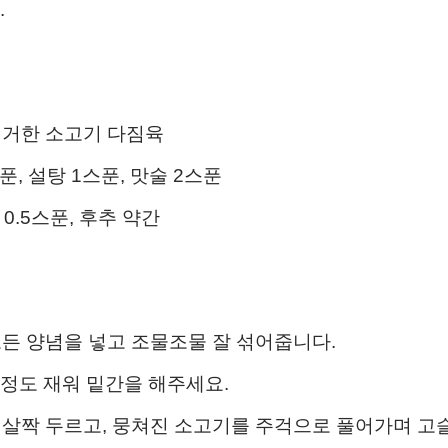
.
제거한 소고기 다짐육
푼, 설탕 1스푼, 맛술 2스푼
 0.5스푼, 후추 약간
든 양념을 넣고 조물조물 잘 섞어줍니다.
 정도 재워 밑간을 해주세요.
살짝 두르고, 뭉쳐진 소고기를 주걱으로 풀어가며 고