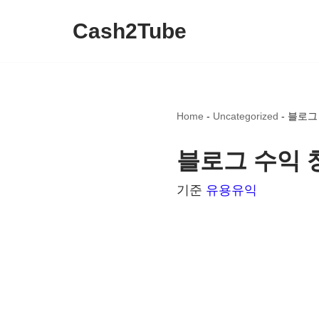
Cash2Tube
콘
텐
츠
로
Home
-
Uncategorized
-
블로그
건
너
블로그 수익 
뛰
기준
유용유익
기