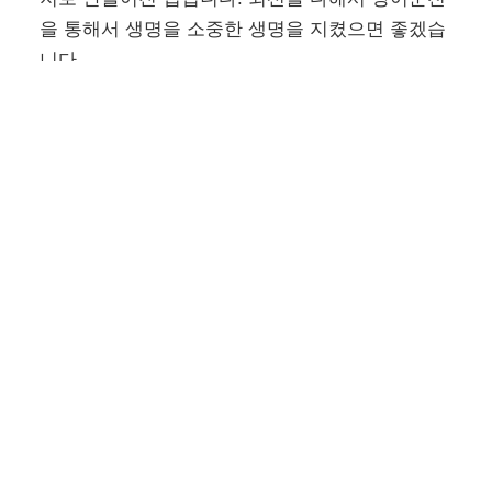
을 통해서 생명을 소중한 생명을 지켰으면 좋겠습
니다.
부족한 글이지만 끝까지 읽어주셔서 감사합니다.
다음에는 더 좋은 내용으로 뵙겠습니다.
출처 및 저작권 표시
자료 출처 :
경찰청 보도자료
자료 출처 :
서울경찰청 페이스북
저작권 표시
썸네일 디자인 :
미리캔버스
에서 제작되었습니다.
본문 글꼴(폰트) :
Google Noto Sans Korean
–
OFL(Open Font Licese)