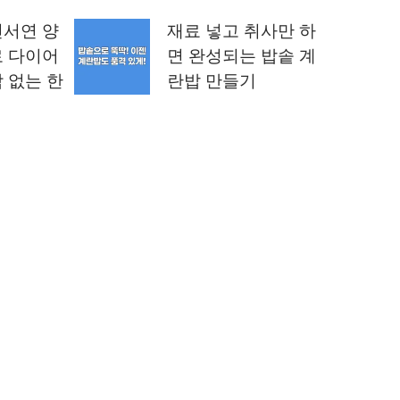
진서연 양
재료 넣고 취사만 하
로 다이어
면 완성되는 밥솥 계
 없는 한
란밥 만들기