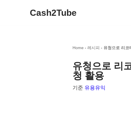
Cash2Tube
콘
텐
츠
로
Home
-
레시피
-
유청으로 리코타
건
너
유청으로 리코
뛰
청 활용
기
기준
유용유익