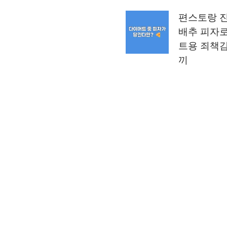
편스토랑 
배추 피자
트용 죄책감
끼