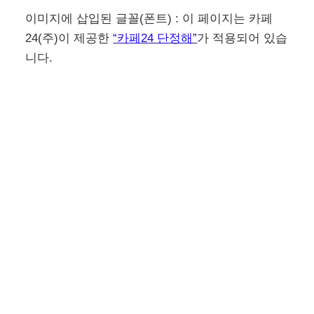
이미지에 삽입된 글꼴(폰트) : 이 페이지는 카페
24(주)이 제공한
“카페24 단정해”
가 적용되어 있습
니다.
이전
다음
크롬 chrome 시작 페이
캡컷 capcut pc 부분 확
지 설정 방법 닫은 창 tab
대 방법 특정 부분을 크
복구
게 보이게 확대하는 3가
지 방법