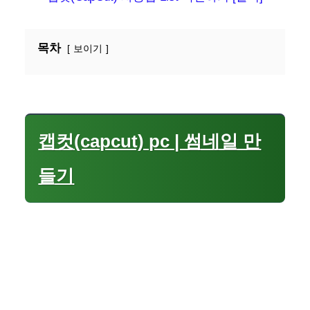
목차
보이기
캡컷(capcut) pc | 썸네일 만
들기