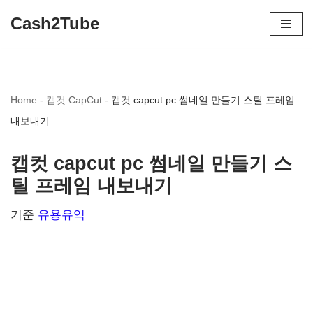
Cash2Tube
콘
텐
츠
Home
-
캡컷 CapCut
-
캡컷 capcut pc 썸네일 만들기 스틸 프레임
로
내보내기
건
너
캡컷 capcut pc 썸네일 만들기 스
뛰
틸 프레임 내보내기
기
기준
유용유익