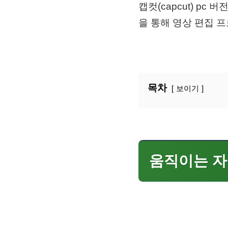
캡컷(capcut) p
을 통해 영상 편집 
목차
보이기
움직이는 자