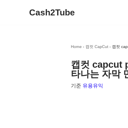
Cash2Tube
콘
텐
츠
로
Home
-
캡컷 CapCut
-
캡컷 ca
건
너
캡컷 capcu
뛰
타나는 자막 
기
기준
유용유익