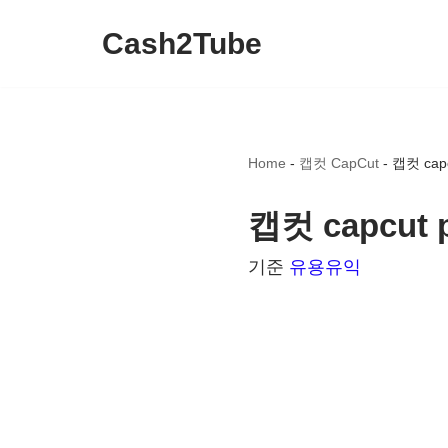
Cash2Tube
콘
텐
츠
로
Home
-
캡컷 CapCut
-
캡컷 ca
건
너
캡컷 capcu
뛰
기준
유용유익
기