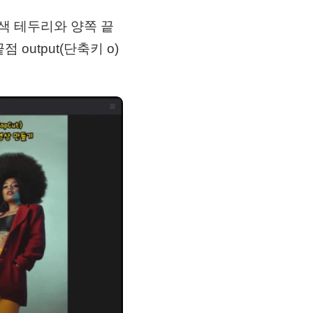
색 테두리와 양쪽 끝
 output(단축키 o)