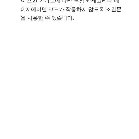
A: 스킨 가이드에 따라 특정 카테고리나 페
이지에서만 코드가 작동하지 않도록 조건문
을 사용할 수 있습니다.
Q: 색상을 바꾸고 싶을 땐 어떻게 하나요?
background-color
A: CSS 코드 내의
값
을 원하는 헥사 코드로 수정하시면 즉시 반
영됩니다.
지금까지 티스토리 블로그의 디자인과 사용성을
한 단계 높여줄
반응형 플로팅 버튼
적용법을 알아
보았습니다. 작은 변화처럼 보이지만, 독자가 느끼
는 편리함은 생각보다 큰 차이를 만듭니다.
오늘 알려드린 방법을 통해 여러분의 블로그가 더
욱 활발하게 소통되는 공간이 되길 바랍니다. 궁금