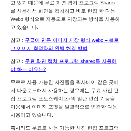
고 있기 때문에 무료 화면 캡처 프로그램 Sharex
를 사용해서 화면을 캡처하고 바로 편집 한 다음
Webp 형식으로 자동으로 저장되는 방식을 사용하
고 있습니다.
참고 :
구글이 만든 이미지 저장 형식 webp – 블로
그 이미지 최적화의 완벽 해결 방법
참고 :
무료 화면 캡처 프로그램 sharex를 사용해
야 하는 이유는?
무료로 사용 가능한 사진들을 픽사베이 같은 곳에
서 다운로드해서 사용하는 경우에는 무료 사진 편
집 프로그램 포토스케이프x의 일관 편집 기능을
이용해서 이미지 포맷을 일괄적으로 변경한 다음
사용하고 있습니다.
혹시라도 무료로 사용 가능한 사진 편집 프로그램