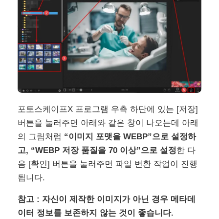
포토스케이프X 프로그램 우측 하단에 있는 [저장]
버튼을 눌러주면 아래와 같은 창이 나오는데 아래
의 그림처럼
“이미지 포맷을 WEBP”으로 설정하
고, “WEBP 저장 품질을 70 이상”으로 설정
한 다
음 [확인] 버튼을 눌러주면 파일 변환 작업이 진행
됩니다.
참고 : 자신이 제작한 이미지가 아닌 경우 메타데
이터 정보를 보존하지 않는 것이 좋습니다.