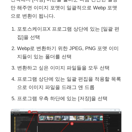
만 해주면 이미지 포맷이 일괄적으로 Webp 포맷
으로 변환이 됩니다.
포토스케이프X 프로그램 상단에 있는 [일괄 편
집]을 선택
Webp로 변환하기 위한 JPEG, PNG 포맷 이미
지들이 있는 폴더를 선택
변환하고 싶은 이미지 파일들을 모두 선택
프로그램 상단에 있는 일괄 편집을 적용할 목록
으로 이미지 파일을 드래그 앤 드롭
프로그램 우측 하단에 있는 [저장]을 선택