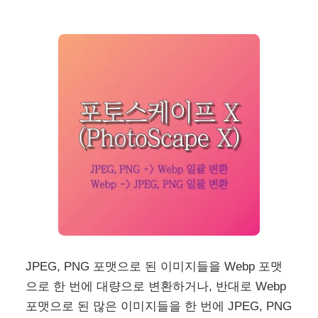
JPEG, PNG 포맷으로 된 이미지들을 Webp 포맷
으로 한 번에 대량으로 변환하거나, 반대로 Webp
포맷으로 된 많은 이미지들을 한 번에 JPEG, PNG