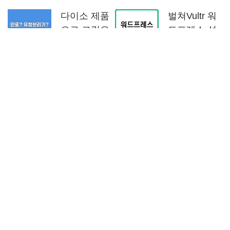
다이소 제품
벌쳐Vultr 워
으로 그릭요
드프레스 설
거트 만들기,
치 방법 무료
실패 없는 홈
사이버패널
메이드 유청
CyberPanel
분리 노하우
사용
자주 묻는 질문
Q: 프리스키 마우스는 진짜 완전 무상으로 쓸 수 있