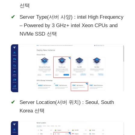
선택
Server Type(서버 사양) : intel High Frequency
– Powered by 3 GHz+ intel Xeon CPUs and
NVMe SSD 선택
Server Location(서버 위치) : Seoul, South
Korea 선택