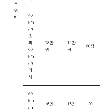
도
위
40
반
km
/ h
초
과
13만
12만
60점
60
원
원
km
/ h
이
하
60
km
16만
15만
120
/ h