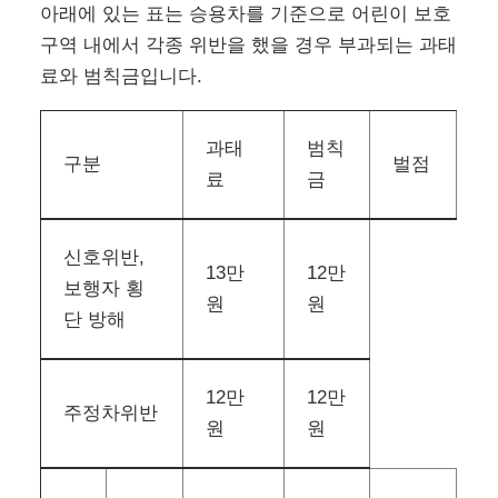
아래에 있는 표는 승용차를 기준으로 어린이 보호
구역 내에서 각종 위반을 했을 경우 부과되는 과태
료와 범칙금입니다.
과태
범칙
구분
벌점
료
금
신호위반,
13만
12만
보행자 횡
원
원
단 방해
12만
12만
주정차위반
원
원