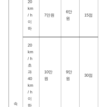
20
km
6만
/ h
7만원
15점
원
이
하
20
km
/ h
초
과
10만
9만
30점
40
원
원
km
/ h
이
속
하