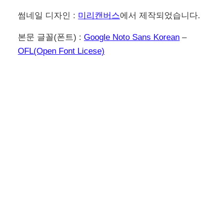
썸네일 디자인 :
미리캔버스
에서 제작되었습니다.
본문 글꼴(폰트) :
Google Noto Sans Korean
–
OFL(Open Font Licese)
이전
다음
캡컷 CAPCUT PC 영상
캡컷 capcut pc 수익 창
재생 속도 조절 방법 역
출용 영상 제작에 필요한
방향 재생
이미지 배경 제거 방법