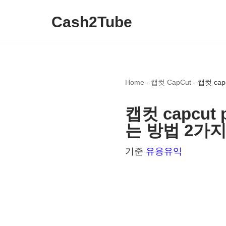
Cash2Tube
콘
텐
츠
로
Home
-
캡컷 CapCut
-
캡컷 ca
건
너
캡컷 capcu
뛰
는 방법 2가
기
기준
유용유익